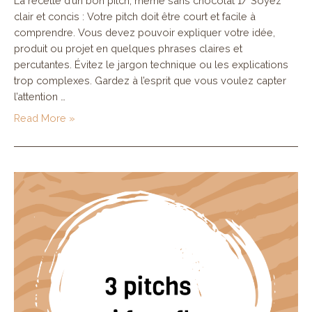
La recette d’un bon pitch, même sans chocolat 1/ Soyez
clair et concis : Votre pitch doit être court et facile à
comprendre. Vous devez pouvoir expliquer votre idée,
produit ou projet en quelques phrases claires et
percutantes. Évitez le jargon technique ou les explications
trop complexes. Gardez à l’esprit que vous voulez capter
l’attention …
3
Read More »
ingrédients
indispensables
pour
faire
un
bon
pitch