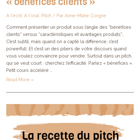
« bénéfices clients »
A l'écrit
,
A l'oral
,
Pitch
/ Par
Anne-Marie Corgne
Comment présenter un produit sous l’angle des “bénéfices
clients” versus “caractéristiques et avantages produits”…
C’est subtil, mais quand on a capté la différence, c’est
powerfull. Et c’est un des piliers de votre discours quand
vous voulez convaincre pour vendre. Surtout dans un pitch,
qui se veut court : cherchez l’efficacité. Parlez « bénéfices ».
Petit cours accéléré …
Trouver
Read More »
et
exprimer
les
« bénéfices
clients »