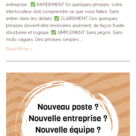
entreprise :
RAPIDEMENT En quelques phrases, votre
interlocuteur doit comprendre ce que vous faites. Sans
entrer dans les détails.
CLAIREMENT Ces quelques
phrases doivent être énoncées aisément, de façon fluide,
structurée et logique.
SIMPLEMENT Sans jargon. Sans
mots vagues. Des phrases simples …
Un
Read More »
pitch,
ça
sert
à
quoi
?