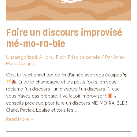
Faire un discours improvisé
mé-mo-ra-ble
Uncategorized
,
A l'oral
,
Pitch
,
Prise de parole
/ Par
Anne-
Marie Corgne
C’est le traditionnel pot de fin d’année avec vos équipes
. Entre le champagne et les petits fours, on vous
réclame “un discours ! un discours ! un discours !”… que
vous n’avez pas préparé. Il va falloir improviser !
5
conseils précieux, pour faire un discours ME-MO-RA-BLE !
Claire, Patrick, Louise et tous les …
Faire
Read More »
un
discours