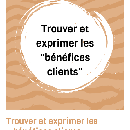
recontacté
après
votre
pitch
?
Trouver et exprimer les