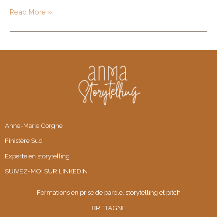
3
Read More »
pitchs
qui
font
flop
Anne-Marie Corgne
Finistère Sud
Experte en storytelling
SUIVEZ-MOI SUR
LINKEDIN
Formations en prise de parole, storytelling et pitch
BRETAGNE