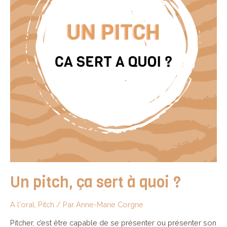
Un pitch, ça sert à quoi ?
A l'oral
,
Pitch
/ Par
Anne-Marie Corgne
Pitcher, c’est être capable de se présenter ou présenter son