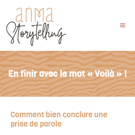
Aller
au
contenu
Main
Men
En finir avec le mot « Voilà » !
Comment bien conclure une
prise de parole