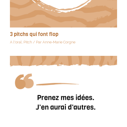
3 pitchs qui font flop
A l'oral
,
Pitch
/ Par
Anne-Marie Corgne