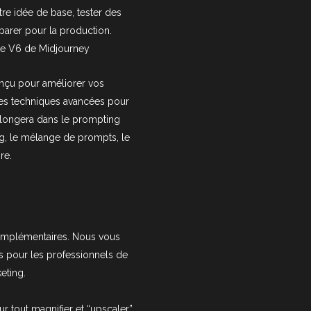
tre idée de base, tester des
éparer pour la production.
te V6 de Midjourney
nçu pour améliorer vos
es techniques avancées pour
plongera dans le prompting
g, le mélange de prompts, le
re.
complémentaires. Nous vous
ts pour les professionnels de
eting.
ur tout magnifier et “upscaler”