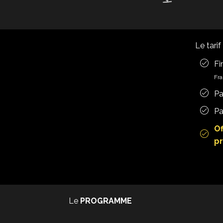
Le tari
Fi
Fra
Pa
Pa
Of
pr
Le
PROGRAMME