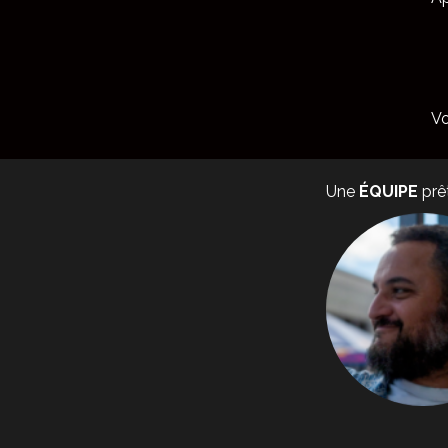
Vo
Une
ÉQUIPE
prê