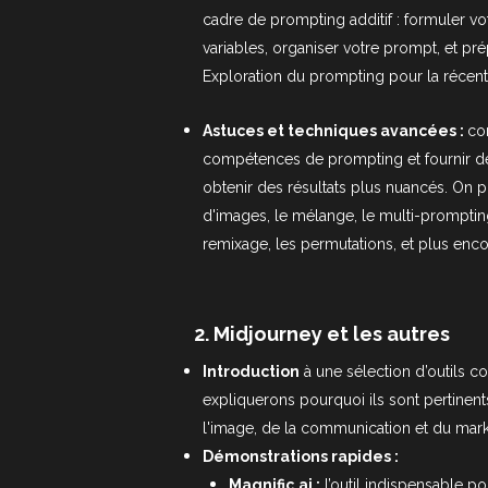
cadre de prompting additif : formuler vo
variables, organiser votre prompt, et pr
Exploration du prompting pour la récen
Astuces et techniques avancées :
co
compétences de prompting et fournir d
obtenir des résultats plus nuancés. On 
d'images, le mélange, le multi-promptin
remixage, les permutations, et plus enco
2.
Midjourney et les autres
Introduction
à une sélection d’outils 
expliquerons pourquoi ils sont pertinen
l'image, de la communication et du mark
Démonstrations rapides :
Magnific.ai
:
l’outil indispensable po