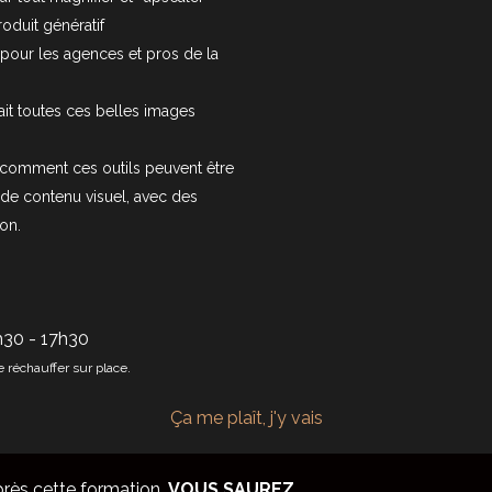
oduit génératif
s pour les agences et pros de la
ait toutes ces belles images
comment ces outils peuvent être
 de contenu visuel, avec des
on.
3h30 - 17h30
de réchauffer sur place.
Ça me plaît, j'y vais
rès cette formation,
VOUS SAUREZ...