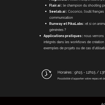
Flair.ai
:
le champion du shooting pr
Seelab.ai
:
Cocorico, l’outil françai
communication
Runway et PikaLabs :
et si on anim
générées ?
Applications pratiques :
nous verrons 
intégrés dans les workflows de création
exemples de projets ou de cas d'utilisati
Horaires : 9h15 - 12h15 / 1
Possibilité d'apporter votre repas et 
Ap