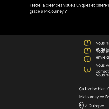
Prêt(e) à créer des visuels uniques et différe
grâce à Midjourney ?
Vous n’
et de 
Vous av
envie d’
Vous vo
correct
Vous n’
Ça tombe bien. 
Midjourney en Br
À Quimper