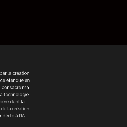
par la création
ence étendue en
’ai consacré ma
 la technologie
nière dont la
de la création
r dédié à l’IA