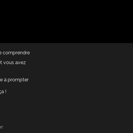
 de comprendre
et vous avez
re à prompter
ça !
HT